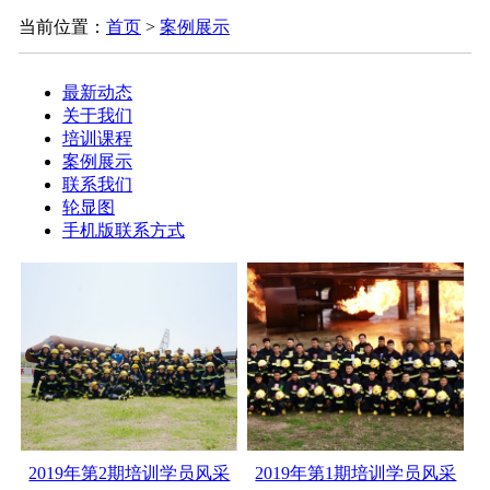
当前位置：
首页
>
案例展示
最新动态
关于我们
培训课程
案例展示
联系我们
轮显图
手机版联系方式
2019年第2期培训学员风采
2019年第1期培训学员风采