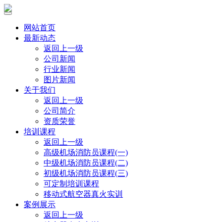
网站首页
最新动态
返回上一级
公司新闻
行业新闻
图片新闻
关于我们
返回上一级
公司简介
资质荣誉
培训课程
返回上一级
高级机场消防员课程(一)
中级机场消防员课程(二)
初级机场消防员课程(三)
可定制培训课程
移动式航空器真火实训
案例展示
返回上一级